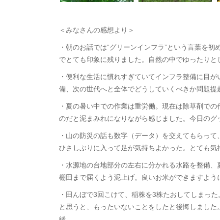
＜みなさんの感想より＞
・朝のお話では“グリーンインフラ”という言葉を初
でとても印象に残りました。自然の中でゆったりと
・便利な生活に慣れすぎていてインフラ整備に目が
備、次の世代へと全体でどうしていくべきか問題提
・夏の暑い中での作業は重労働。現在は除草剤での
のだと泥まみれになりながら感じました。今日のグ
・山の防災の話も数字（データ）を交えてもらって
ひさしぶりに入って足が気持ちよかった。とても気
・水源地の台地部分の左右に分かれる水路を整備、
棚田まで届くよう泥上げ。良いお米ができますよう
・田んぼで3回こけて、稲株を3株たおしてしまった
と思うと、もったいないことをしたと後悔しました
緒。