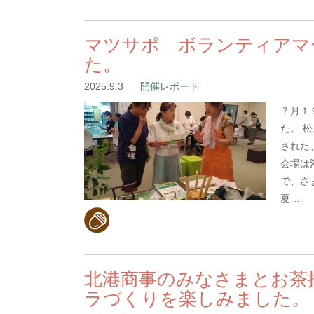
マツサポ ボランティアマ
た。
2025.9.3
開催レポート
７月１
た。 
された
会場は
で、さ
夏…
北港商事のみなさまとお茶
ラづくりを楽しみました。