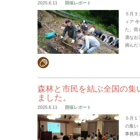
2025.6.11
開催レポート
５月３
ィア 
た。雨
適なお
摘んだ
森林と市民を結ぶ全国の集
ました。
2025.6.11
開催レポート
５月１
の集い
事務局