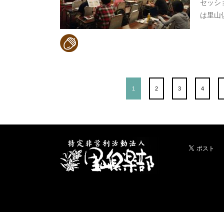
セッシ
は里山
1
2
3
4