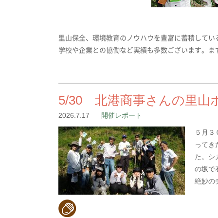
里山保全、環境教育のノウハウを豊富に蓄積してい
学校や企業との協働など実績も多数ございます。ま
5/30 北港商事さんの里
2026.7.17
開催レポート
５月３
ってき
た。シ
の坂で
絶妙の