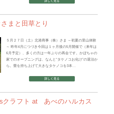
詳しく見る
みなさまと田草とり
５月２７日（土）北港商事（株）さま ～初夏の里山体験
～ 昨年4月につづき今回は１ヶ月後の5月開催で（来年は
6月予定）、多くの方は一年ぶりの再会です。かぼちゃの
家でのオープニングは、なんと“タケノコお化け”の退治か
ら。畳を持ち上げて大きなタケノコを3本…
詳しく見る
'masクラフト at あべのハルカス