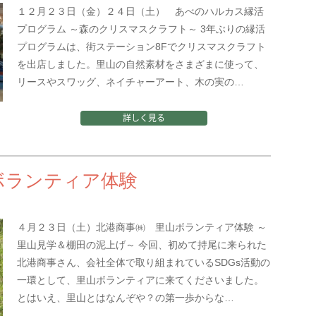
１２月２３日（金）２４日（土） あべのハルカス縁活
プログラム ～森のクリスマスクラフト～ 3年ぶりの縁活
プログラムは、街ステーション8Fでクリスマスクラフト
を出店しました。里山の自然素材をさまざまに使って、
リースやスワッグ、ネイチャーアート、木の実の…
詳しく見る
ボランティア体験
４月２３日（土）北港商事㈱ 里山ボランティア体験 ～
里山見学＆棚田の泥上げ～ 今回、初めて持尾に来られた
北港商事さん、会社全体で取り組まれているSDGs活動の
一環として、里山ボランティアに来てくださいました。
とはいえ、里山とはなんぞや？の第一歩からな…