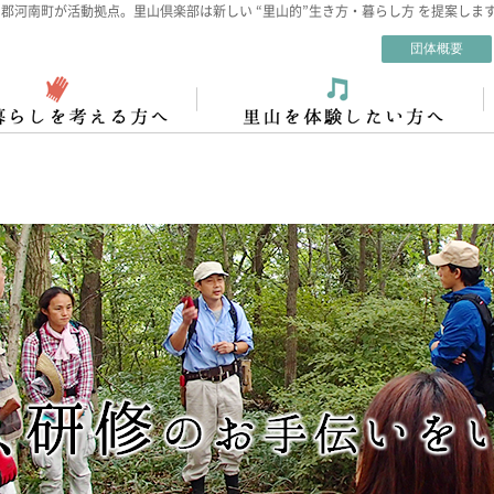
郡河南町が活動拠点。里山倶楽部は新しい “里山的”生き方・暮らし方 を提案しま
団体概要