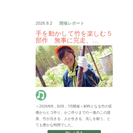
2026.8.2
開催レポート
手を動かして竹を楽しむ５
部作 無事に完走、…
＜2026/6/6，6/28，7/5開催＞材料となる竹の収
穫からヒゴ作り、かご作りまでの一連のこの講
座、竹が活きる、人が生きる、兆しを願う、と
ても豊かな時間でした。