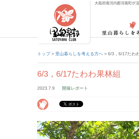
大阪府南河内郡河南町が活
トップ
>
里山暮らしを考える方へ
>
6/3，6/17た
6/3，6/17たわわ果林組
2023.7.9
開催レポート