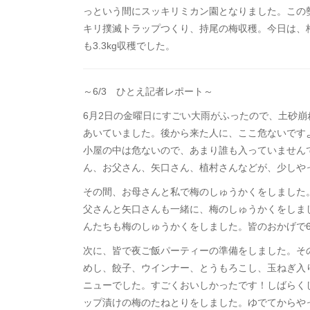
っという間にスッキリミカン園となりました。この
キリ撲滅トラップつくり、持尾の梅収穫。今日は、梅収
も3.3kg収穫でした。
～6/3 ひとえ記者レポート～
6月2日の金曜日にすごい大雨がふったので、土砂
あいていました。後から来た人に、ここ危ないです
小屋の中は危ないので、あまり誰も入っていません
ん、お父さん、矢口さん、植村さんなどが、少しや
その間、お母さんと私で梅のしゅうかくをしました
父さんと矢口さんも一緒に、梅のしゅうかくをしま
んたちも梅のしゅうかくをしました。皆のおかげで6
次に、皆で夜ご飯パーティーの準備をしました。そ
めし、餃子、ウインナー、とうもろこし、玉ねぎ入
ニューでした。すごくおいしかったです！しばらく
ップ漬けの梅のたねとりをしました。ゆでてからや