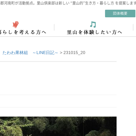
郡河南町が活動拠点。里山倶楽部は新しい “里山的”生き方・暮らし方 を提案しま
団体概要
15 たわわ果林組 ～LINE日記～
>
231015_20