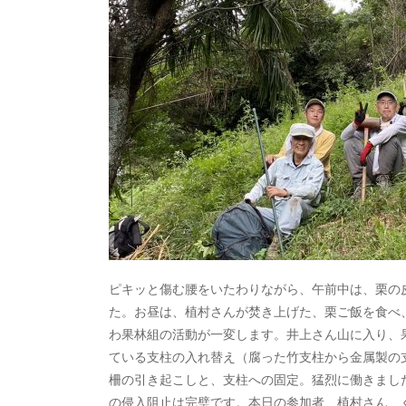
ピキッと傷む腰をいたわりながら、午前中は、栗の
た。お昼は、植村さんが焚き上げた、栗ご飯を食べ
わ果林組の活動が一変します。井上さん山に入り、
ている支柱の入れ替え（腐った竹支柱から金属製の
柵の引き起こしと、支柱への固定。猛烈に働きまし
の侵入阻止は完璧です。本日の参加者、植村さん、