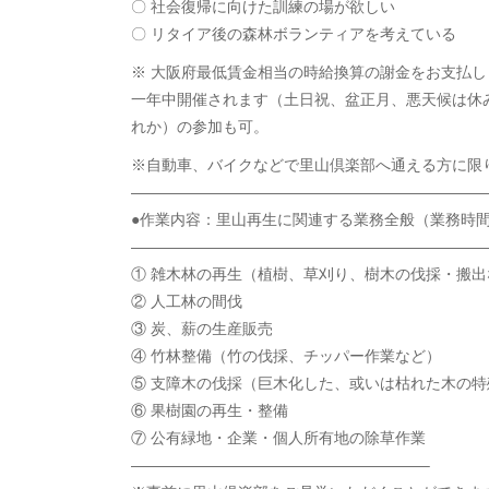
〇 社会復帰に向けた訓練の場が欲しい
〇 リタイア後の森林ボランティアを考えている
※ 大阪府最低賃金相当の時給換算の謝金をお支払し
一年中開催されます（土日祝、盆正月、悪天候は休
れか）の参加も可。
※自動車、バイクなどで里山倶楽部へ通える方に限
————————————————————————
●作業内容：里山再生に関連する業務全般（業務時間
————————————————————————
① 雑木林の再生（植樹、草刈り、樹木の伐採・搬出
② 人工林の間伐
③ 炭、薪の生産販売
④ 竹林整備（竹の伐採、チッパー作業など）
⑤ 支障木の伐採（巨木化した、或いは枯れた木の特
⑥ 果樹園の再生・整備
⑦ 公有緑地・企業・個人所有地の除草作業
———————————————————–