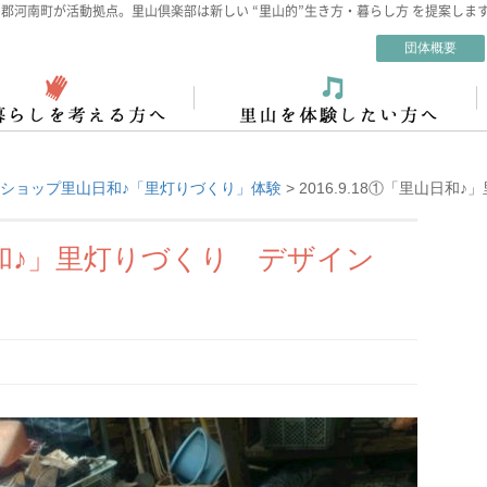
郡河南町が活動拠点。里山倶楽部は新しい “里山的”生き方・暮らし方 を提案しま
団体概要
ショップ里山日和♪「里灯りづくり」体験
>
2016.9.18①「里山日
里山日和♪」里灯りづくり デザイン