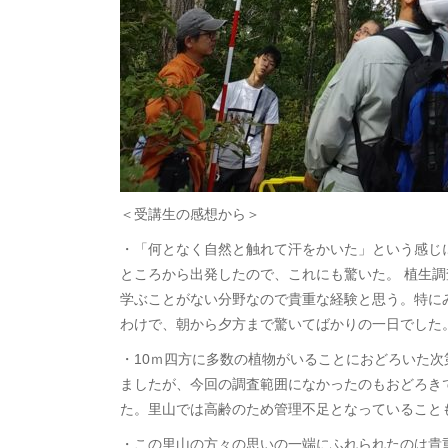
＜受講生の感想から＞
・「何となく自然と触れて汗をかいた」という感じ
ところから出発したので、これにも驚いた。 植生
学ぶことがない分野なので貴重な経験と思う。特に
わけで、朝から夕方まで驚いてばかりの一日でした
・10ｍ四方に多数の植物がいることにおどろいた次
ましたが、今回の調査範囲になかったのもおどろき
た。里山では高齢のため管理不足となっていること
・この里山の方々の思いの一端にふれられたのは貴