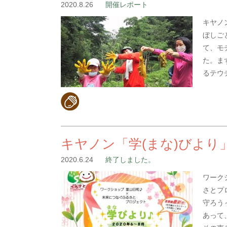
2020.8.26
開催レポート
キヤノ
ぼしご
て、モ
た。ま
るテウ
キヤノン「学(まな)びより
2020.6.24
終了しました。
ワーク
さとプ
守ろう
あって