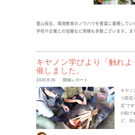
里山保全、環境教育のノウハウを豊富に蓄積してい
学校や企業との協働など実績も多数ございます。ま
キヤノン学びより「触れよ
催しました。
2020.8.26
開催レポート
キヤノ
う防災
災”で
の飴で
ど、目