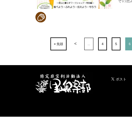
その恵
<
« 先頭
...
4
5
6