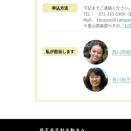
申込方法
下記までご連絡ください
TEL： 072-333-030
Mail: sasayuri＠satoya
※里山倶楽部ＨＰの
「お
私が担当します
西川阿
寺川裕