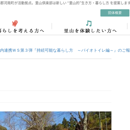
郡河南町が活動拠点。里山倶楽部は新しい “里山的”生き方・暮らし方 を提案しま
団体概要
内連携ＷＳ第３弾『持続可能な暮らし方 ～バイオトイレ編～』のご報