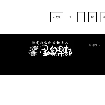
<
« 先頭
...
62
6