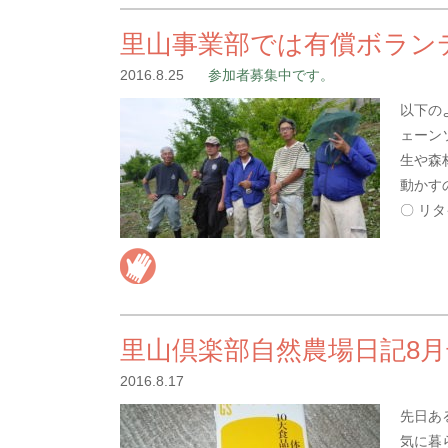
里山事業部では有償ボラン
2016.8.25
参加者募集中です。
以下の
ェーン
生や森
動かす
〇 リ
里山倶楽部自然農場日記8月
2016.8.17
先日あ
気に暮