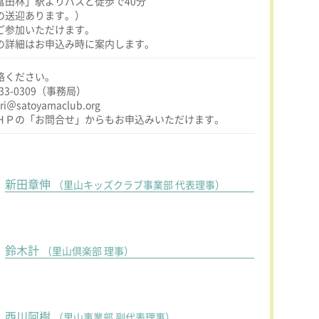
富田林」駅よりバスと徒歩で40分
の送迎あります。）
ご参加いただけます。
の詳細はお申込み時に案内します。
絡ください。
333-0309（事務局）
ri＠satoyamaclub.org
ＨＰの「お問合せ」からもお申込みいただけます。
新田章伸
（里山キッズクラブ事業部 代表理事）
鈴木計
（里山倶楽部 理事）
西川阿樹
（里山事業部 副代表理事）