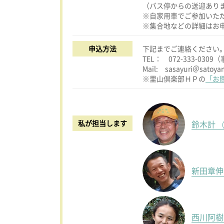
（バス停からの送迎あり
※自家用車でご参加いた
※集合地などの詳細はお
申込方法
下記までご連絡ください
TEL： 072-333-030
Mail: sasayuri＠satoya
※里山倶楽部ＨＰの
「お
私が担当します
鈴木計
（
新田章
西川阿