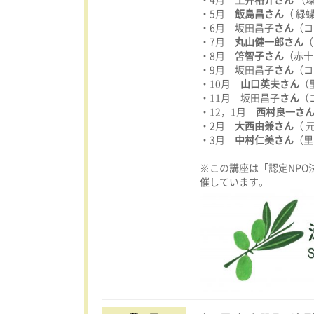
・5月
飯島昌さん
（ 緑
・6月 坂田昌子
さん
（コ
・7月
丸山健一郎さん
（
・8月
笘智子さん
（赤十
・9月 坂田昌子
さん
（コ
・10月
山口英夫さん
（
・11月 坂田昌子
さん
（
・12，1月
西村良一さ
・2月
大西由兼さん
（ 
・3月
中村仁美さん
（里
※この講座は「認定NP
催しています。