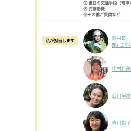
⑦ 当日の交通手段（電車
⑧ 受講動機
⑨その他ご質問など
西村良
私が担当します
部」主宰
中村仁
西川阿
寺川裕