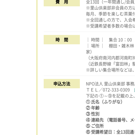
費 用
全13回（一年間通し/会員）3
※里山俱楽部非会員の方は、3
毎月、季節を楽しむ茶菓付
※全回通しの方で、入会希
※受講希望者多数の場合
時 間
｜ 時間 ｜ 集合 10：00
｜ 場所 ｜ 棚田・雑木
家）
（大阪府南河内郡河南町
（近鉄長野線「富田林」
※詳しい集合場所などは
申込方法
NPO法人 里山俱楽部 事
ＴＥＬ／072-333-0309
下記の ①～⑨を記載の
① 氏名（ふりがな）
② 年齢
③ 性別
④ 連絡先 （電話番号、
⑤ ご住所
⑥ 受講希望日：全13回