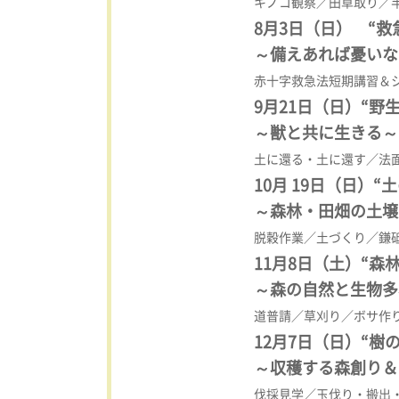
キノコ観察／田草取り／
8月3日（日） “救
～備えあれば憂いな
赤十字救急法短期講習＆
9月21日（日）“野
～獣と共に生きる～
土に還る・土に還す／法
10月 19日（日）“
～森林・田畑の土壌
脱穀作業／土づくり／鎌
11月8日（土）“森
～森の自然と生物多
道普請／草刈り／ボサ作
12月7日（日）“
樹の
～収穫する森創り＆
伐採見学／玉伐り・搬出