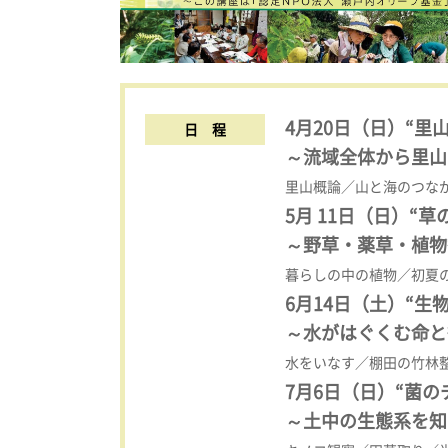
4
月20日（日）“里
日 程
～流域全体から里山
里山概論／山と海のつな
5月 11日（日）“草
～野草・薬草・植物
暮らしの中の植物／初夏
6月14日（土）“生
～水がはぐくむ命と
水をいなす／棚田の竹林
7月6日（日）“菌の
～土中の生態系を知