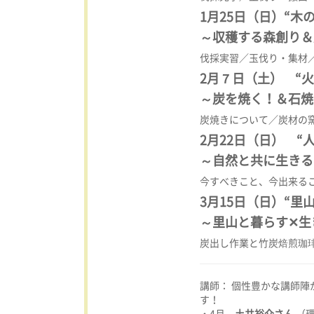
1月25日（日）
“木
～収穫する森創り＆
伐採実習／玉伐り・集材
2月７日（土） “火
～
炭を焼く！＆石焼
炭焼きについて／炭材の
2月22日（日） “
～
自然と共に生きる
今すべきこと、今出来る
3月15日（日）“里
～里山と暮らす✕生
炭出し作業と竹炭焙煎珈
講師： 個性豊かな講師陣
す！
・4月
土井裕介さん
（環