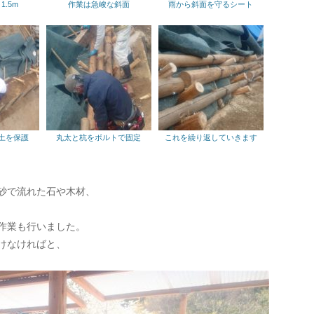
.5m
作業は急峻な斜面
雨から斜面を守るシート
土を保護
丸太と杭をボルトで固定
これを繰り返していきます
砂で流れた石や木材、
作業も行いました。
けなければと、