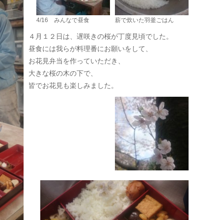
4/16 みんなで昼食
薪で炊いた羽釜ごはん
４月１２日は、遅咲きの桜が丁度見頃でした。
昼食には我らが料理番にお願いをして、
お花見弁当を作っていただき、
大きな桜の木の下で、
皆でお花見も楽しみました。