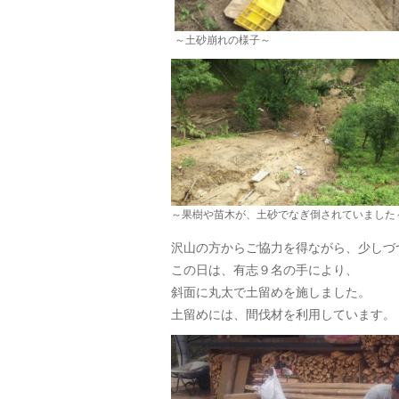
～土砂崩れの様子～
～果樹や苗木が、土砂でなぎ倒されていました
沢山の方からご協力を得ながら、少しづ
この日は、有志９名の手により、
斜面に丸太で土留めを施しました。
土留めには、間伐材を利用しています。