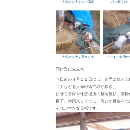
土留め丸太を杭で固定
杭の長さは、1
土留め丸太を重ねます
シートで斜面の
同作業に先立ち、
４日前の４月１２日には、斜面に残る土
ゴミなどを人海戦術で取り除き、
併せて倉庫や休憩場所の整理整頓、清掃
目下、梅雨入りまでに、何とか目途をつ
それが大きな目標です。